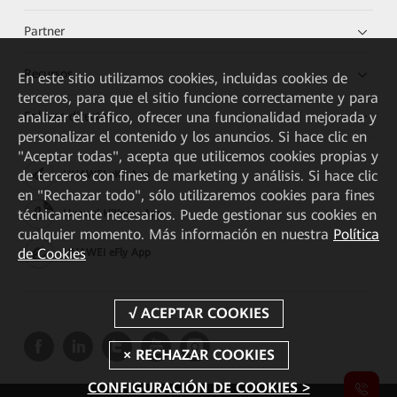
Partner
Recursos
En este sitio utilizamos cookies, incluidas cookies de
terceros, para que el sitio funcione correctamente y para
Enlaces directos
analizar el tráfico, ofrecer una funcionalidad mejorada y
personalizar el contenido y los anuncios. Si hace clic en
"Aceptar todas", acepta que utilicemos cookies propias y
de terceros con fines de marketing y análisis. Si hace clic
HUAWEI eKit App
en "Rechazar todo", sólo utilizaremos cookies para fines
técnicamente necesarios. Puede gestionar sus cookies en
Huawei HiKnow App
cualquier momento. Más información en nuestra
Política
de Cookies
HUAWEI eFly App
CONFIGURACIÓN DE COOKIES >