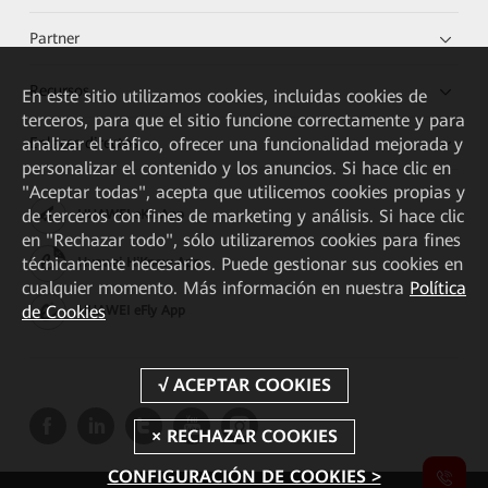
Partner
Recursos
En este sitio utilizamos cookies, incluidas cookies de
terceros, para que el sitio funcione correctamente y para
Enlaces directos
analizar el tráfico, ofrecer una funcionalidad mejorada y
personalizar el contenido y los anuncios. Si hace clic en
"Aceptar todas", acepta que utilicemos cookies propias y
de terceros con fines de marketing y análisis. Si hace clic
HUAWEI eKit App
en "Rechazar todo", sólo utilizaremos cookies para fines
técnicamente necesarios. Puede gestionar sus cookies en
Huawei HiKnow App
cualquier momento. Más información en nuestra
Política
de Cookies
HUAWEI eFly App
CONFIGURACIÓN DE COOKIES >