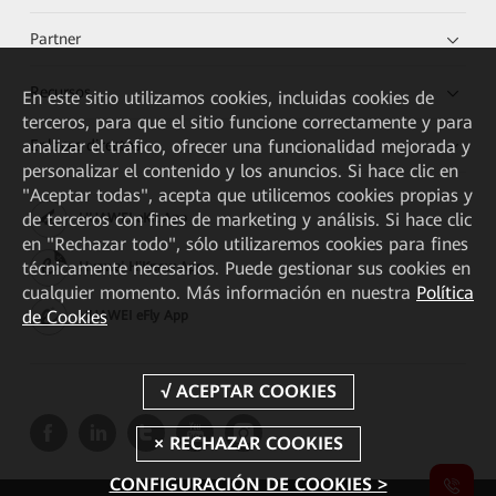
Partner
Recursos
En este sitio utilizamos cookies, incluidas cookies de
terceros, para que el sitio funcione correctamente y para
Enlaces directos
analizar el tráfico, ofrecer una funcionalidad mejorada y
personalizar el contenido y los anuncios. Si hace clic en
"Aceptar todas", acepta que utilicemos cookies propias y
de terceros con fines de marketing y análisis. Si hace clic
HUAWEI eKit App
en "Rechazar todo", sólo utilizaremos cookies para fines
técnicamente necesarios. Puede gestionar sus cookies en
Huawei HiKnow App
cualquier momento. Más información en nuestra
Política
de Cookies
HUAWEI eFly App
CONFIGURACIÓN DE COOKIES >