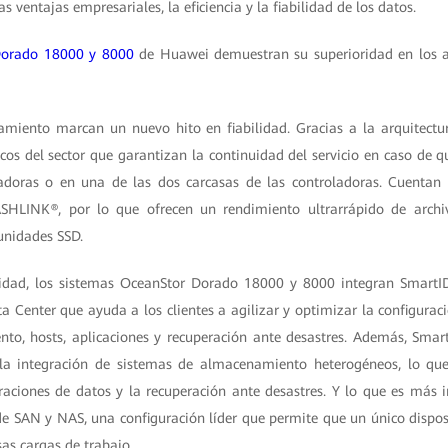
 ventajas empresariales, la eficiencia y la fiabilidad de los datos.
Dorado 18000 y 8000
de Huawei demuestran su superioridad en los a
miento marcan un nuevo hito en fiabilidad. Gracias a la arquitectu
icos del sector que garantizan la continuidad del servicio en caso de q
ladoras o en una de las dos carcasas de las controladoras. Cuenta
ASHLINK®, por lo que ofrecen un rendimiento ultrarrápido de arch
unidades SSD.
idad, los sistemas OceanStor Dorado 18000 y 8000 integran SmartID
Center que ayuda a los clientes a agilizar y optimizar la configuraci
o, hosts, aplicaciones y recuperación ante desastres. Además, Smart
la integración de sistemas de almacenamiento heterogéneos, lo que 
aciones de datos y la recuperación ante desastres. Y lo que es más i
e SAN y NAS, una configuración líder que permite que un único disposi
sas cargas de trabajo.