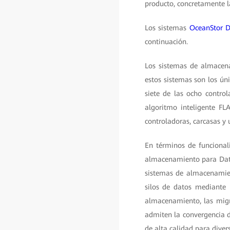
producto, concretamente las
Los sistemas
OceanStor 
continuación.
Los sistemas de almacena
estos sistemas son los ún
siete de las ocho contro
algoritmo inteligente FL
controladoras, carcasas y 
En términos de funcional
almacenamiento para Data 
sistemas de almacenamient
silos de datos mediante 
almacenamiento, las migr
admiten la convergencia d
de alta calidad para diver