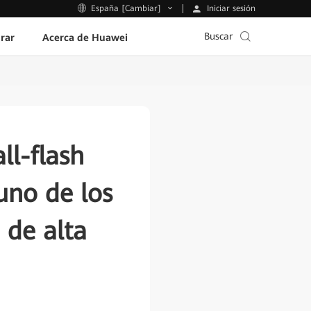
Iniciar sesión
España [Cambiar]
Buscar
rar
Acerca de Huawei
ll-flash
no de los
 de alta