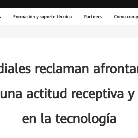
s
Formación y soporte técnico
Partners
Cómo comp
iales reclaman afrontar
na actitud receptiva y
en la tecnología