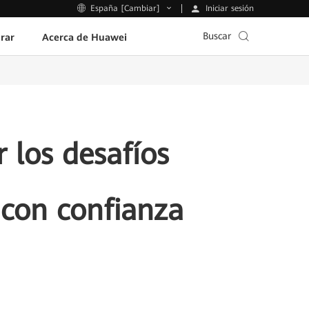
Iniciar sesión
España [Cambiar]
Buscar
rar
Acerca de Huawei
 los desafíos
 con confianza