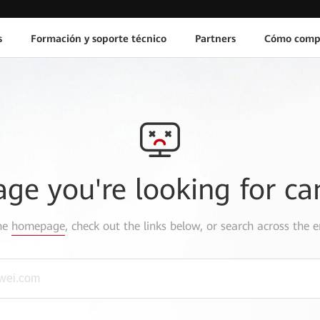
s
Formación y soporte técnico
Partners
Cómo comp
age you're looking for ca
the
homepage
, check out the links below, or search across the e