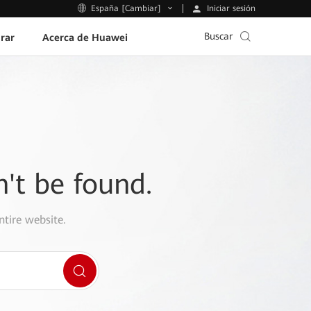
Iniciar sesión
España [Cambiar]
Buscar
rar
Acerca de Huawei
n't be found.
ntire website.