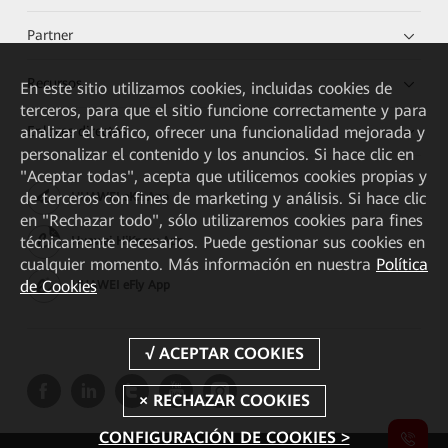
Partner
Recursos
En este sitio utilizamos cookies, incluidas cookies de
terceros, para que el sitio funcione correctamente y para
Enlaces directos
analizar el tráfico, ofrecer una funcionalidad mejorada y
personalizar el contenido y los anuncios. Si hace clic en
"Aceptar todas", acepta que utilicemos cookies propias y
de terceros con fines de marketing y análisis. Si hace clic
HUAWEI eKit App
en "Rechazar todo", sólo utilizaremos cookies para fines
técnicamente necesarios. Puede gestionar sus cookies en
Huawei HiKnow App
cualquier momento. Más información en nuestra
Política
de Cookies
HUAWEI eFly App
CONFIGURACIÓN DE COOKIES >