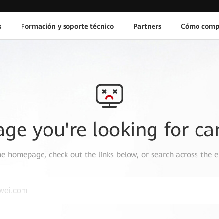
s
Formación y soporte técnico
Partners
Cómo comp
age you're looking for ca
the
homepage
, check out the links below, or search across the e