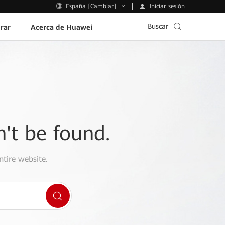
Iniciar sesión
España [Cambiar]
Buscar
rar
Acerca de Huawei
n't be found.
ntire website.