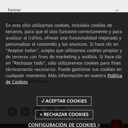
Partner
Recursos
En este sitio utilizamos cookies, incluidas cookies de
terceros, para que el sitio funcione correctamente y para
Enlaces directos
analizar el tráfico, ofrecer una funcionalidad mejorada y
personalizar el contenido y los anuncios. Si hace clic en
"Aceptar todas", acepta que utilicemos cookies propias y
de terceros con fines de marketing y análisis. Si hace clic
HUAWEI eKit App
en "Rechazar todo", sólo utilizaremos cookies para fines
técnicamente necesarios. Puede gestionar sus cookies en
Huawei HiKnow App
cualquier momento. Más información en nuestra
Política
de Cookies
HUAWEI eFly App
CONFIGURACIÓN DE COOKIES >