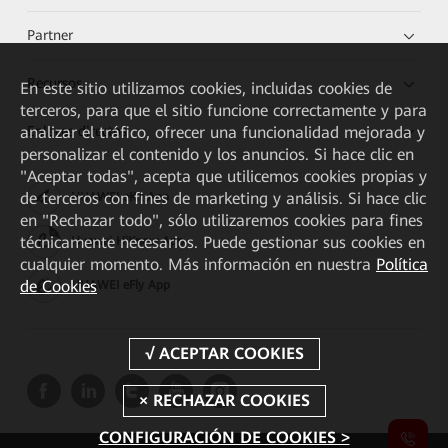
Partner
Recursos
En este sitio utilizamos cookies, incluidas cookies de
terceros, para que el sitio funcione correctamente y para
Enlaces directos
analizar el tráfico, ofrecer una funcionalidad mejorada y
personalizar el contenido y los anuncios. Si hace clic en
"Aceptar todas", acepta que utilicemos cookies propias y
de terceros con fines de marketing y análisis. Si hace clic
HUAWEI eKit App
en "Rechazar todo", sólo utilizaremos cookies para fines
técnicamente necesarios. Puede gestionar sus cookies en
Huawei HiKnow App
cualquier momento. Más información en nuestra
Política
de Cookies
HUAWEI eFly App
CONFIGURACIÓN DE COOKIES >