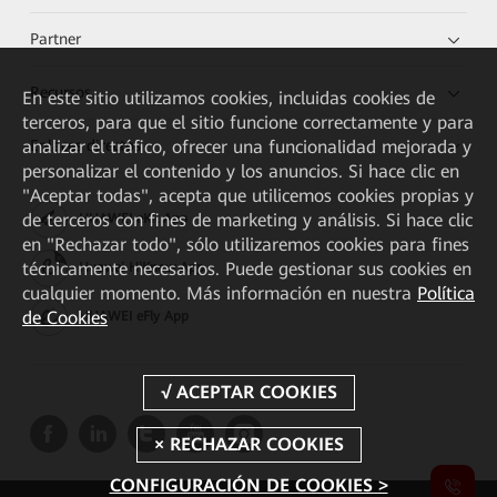
Partner
Recursos
En este sitio utilizamos cookies, incluidas cookies de
terceros, para que el sitio funcione correctamente y para
Enlaces directos
analizar el tráfico, ofrecer una funcionalidad mejorada y
personalizar el contenido y los anuncios. Si hace clic en
"Aceptar todas", acepta que utilicemos cookies propias y
de terceros con fines de marketing y análisis. Si hace clic
HUAWEI eKit App
en "Rechazar todo", sólo utilizaremos cookies para fines
técnicamente necesarios. Puede gestionar sus cookies en
Huawei HiKnow App
cualquier momento. Más información en nuestra
Política
de Cookies
HUAWEI eFly App
CONFIGURACIÓN DE COOKIES >