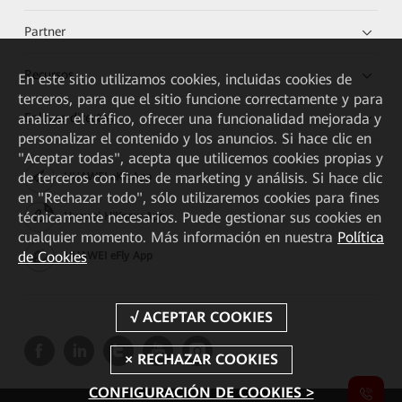
Partner
Recursos
En este sitio utilizamos cookies, incluidas cookies de
terceros, para que el sitio funcione correctamente y para
Enlaces directos
analizar el tráfico, ofrecer una funcionalidad mejorada y
personalizar el contenido y los anuncios. Si hace clic en
"Aceptar todas", acepta que utilicemos cookies propias y
de terceros con fines de marketing y análisis. Si hace clic
HUAWEI eKit App
en "Rechazar todo", sólo utilizaremos cookies para fines
técnicamente necesarios. Puede gestionar sus cookies en
Huawei HiKnow App
cualquier momento. Más información en nuestra
Política
de Cookies
HUAWEI eFly App
CONFIGURACIÓN DE COOKIES >