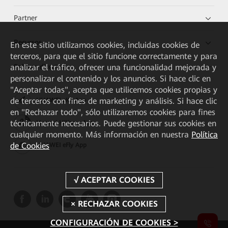
Partner
Recursos
En este sitio utilizamos cookies, incluidas cookies de
terceros, para que el sitio funcione correctamente y para
Enlaces directos
analizar el tráfico, ofrecer una funcionalidad mejorada y
personalizar el contenido y los anuncios. Si hace clic en
"Aceptar todas", acepta que utilicemos cookies propias y
de terceros con fines de marketing y análisis. Si hace clic
HUAWEI eKit App
en "Rechazar todo", sólo utilizaremos cookies para fines
técnicamente necesarios. Puede gestionar sus cookies en
Huawei HiKnow App
cualquier momento. Más información en nuestra
Política
de Cookies
HUAWEI eFly App
CONFIGURACIÓN DE COOKIES >