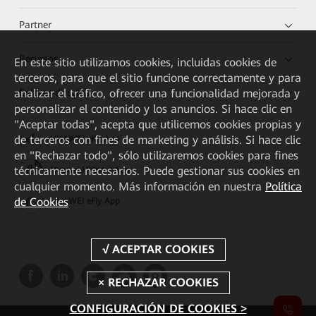
Partner
Recursos
En este sitio utilizamos cookies, incluidas cookies de
terceros, para que el sitio funcione correctamente y para
Enlaces directos
analizar el tráfico, ofrecer una funcionalidad mejorada y
personalizar el contenido y los anuncios. Si hace clic en
"Aceptar todas", acepta que utilicemos cookies propias y
de terceros con fines de marketing y análisis. Si hace clic
HUAWEI eKit App
en "Rechazar todo", sólo utilizaremos cookies para fines
técnicamente necesarios. Puede gestionar sus cookies en
Huawei HiKnow App
cualquier momento. Más información en nuestra
Política
de Cookies
HUAWEI eFly App
CONFIGURACIÓN DE COOKIES >