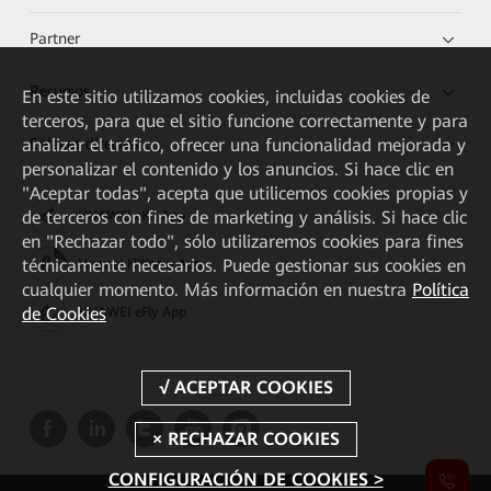
Partner
Recursos
En este sitio utilizamos cookies, incluidas cookies de
terceros, para que el sitio funcione correctamente y para
Enlaces directos
analizar el tráfico, ofrecer una funcionalidad mejorada y
personalizar el contenido y los anuncios. Si hace clic en
"Aceptar todas", acepta que utilicemos cookies propias y
de terceros con fines de marketing y análisis. Si hace clic
HUAWEI eKit App
en "Rechazar todo", sólo utilizaremos cookies para fines
técnicamente necesarios. Puede gestionar sus cookies en
Huawei HiKnow App
cualquier momento. Más información en nuestra
Política
de Cookies
HUAWEI eFly App
CONFIGURACIÓN DE COOKIES >