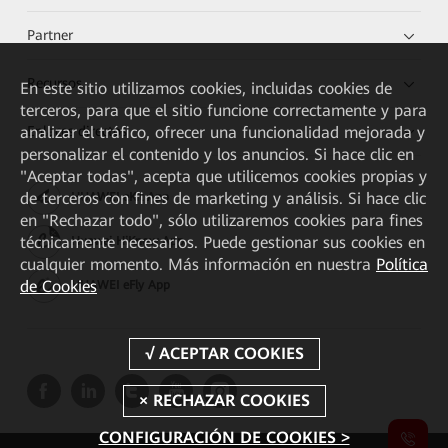
Partner
Recursos
En este sitio utilizamos cookies, incluidas cookies de
terceros, para que el sitio funcione correctamente y para
Enlaces directos
analizar el tráfico, ofrecer una funcionalidad mejorada y
personalizar el contenido y los anuncios. Si hace clic en
"Aceptar todas", acepta que utilicemos cookies propias y
de terceros con fines de marketing y análisis. Si hace clic
HUAWEI eKit App
en "Rechazar todo", sólo utilizaremos cookies para fines
técnicamente necesarios. Puede gestionar sus cookies en
Huawei HiKnow App
cualquier momento. Más información en nuestra
Política
de Cookies
HUAWEI eFly App
CONFIGURACIÓN DE COOKIES >