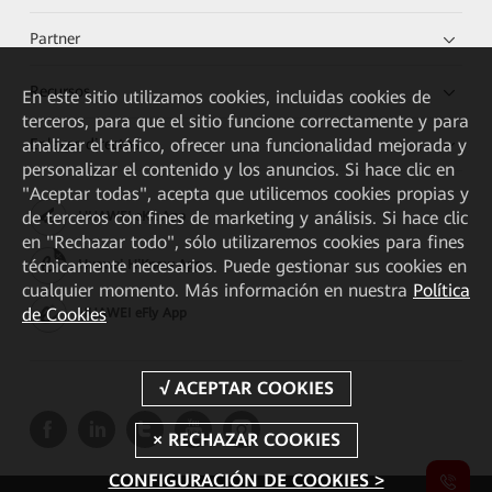
Partner
Recursos
En este sitio utilizamos cookies, incluidas cookies de
terceros, para que el sitio funcione correctamente y para
Enlaces directos
analizar el tráfico, ofrecer una funcionalidad mejorada y
personalizar el contenido y los anuncios. Si hace clic en
"Aceptar todas", acepta que utilicemos cookies propias y
de terceros con fines de marketing y análisis. Si hace clic
HUAWEI eKit App
en "Rechazar todo", sólo utilizaremos cookies para fines
técnicamente necesarios. Puede gestionar sus cookies en
Huawei HiKnow App
cualquier momento. Más información en nuestra
Política
de Cookies
HUAWEI eFly App
CONFIGURACIÓN DE COOKIES >