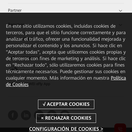
Partner
Recursos
En este sitio utilizamos cookies, incluidas cookies de
terceros, para que el sitio funcione correctamente y para
Enlaces directos
analizar el tráfico, ofrecer una funcionalidad mejorada y
personalizar el contenido y los anuncios. Si hace clic en
"Aceptar todas", acepta que utilicemos cookies propias y
de terceros con fines de marketing y análisis. Si hace clic
HUAWEI eKit App
en "Rechazar todo", sólo utilizaremos cookies para fines
técnicamente necesarios. Puede gestionar sus cookies en
Huawei HiKnow App
cualquier momento. Más información en nuestra
Política
de Cookies
HUAWEI eFly App
CONFIGURACIÓN DE COOKIES >