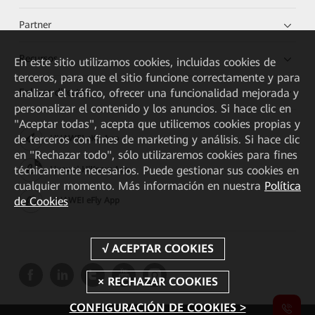
Partner
Recursos
En este sitio utilizamos cookies, incluidas cookies de
terceros, para que el sitio funcione correctamente y para
Enlaces directos
analizar el tráfico, ofrecer una funcionalidad mejorada y
personalizar el contenido y los anuncios. Si hace clic en
"Aceptar todas", acepta que utilicemos cookies propias y
de terceros con fines de marketing y análisis. Si hace clic
HUAWEI eKit App
en "Rechazar todo", sólo utilizaremos cookies para fines
técnicamente necesarios. Puede gestionar sus cookies en
Huawei HiKnow App
cualquier momento. Más información en nuestra
Política
de Cookies
HUAWEI eFly App
CONFIGURACIÓN DE COOKIES >