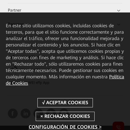
Partner
Recursos
En este sitio utilizamos cookies, incluidas cookies de
terceros, para que el sitio funcione correctamente y para
Enlaces directos
analizar el tráfico, ofrecer una funcionalidad mejorada y
personalizar el contenido y los anuncios. Si hace clic en
"Aceptar todas", acepta que utilicemos cookies propias y
de terceros con fines de marketing y análisis. Si hace clic
HUAWEI eKit App
en "Rechazar todo", sólo utilizaremos cookies para fines
técnicamente necesarios. Puede gestionar sus cookies en
Huawei HiKnow App
cualquier momento. Más información en nuestra
Política
de Cookies
HUAWEI eFly App
CONFIGURACIÓN DE COOKIES >