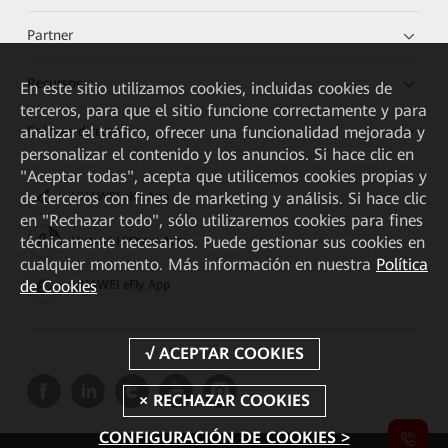
Partner
Recursos
En este sitio utilizamos cookies, incluidas cookies de
terceros, para que el sitio funcione correctamente y para
Enlaces directos
analizar el tráfico, ofrecer una funcionalidad mejorada y
personalizar el contenido y los anuncios. Si hace clic en
"Aceptar todas", acepta que utilicemos cookies propias y
de terceros con fines de marketing y análisis. Si hace clic
HUAWEI eKit App
en "Rechazar todo", sólo utilizaremos cookies para fines
técnicamente necesarios. Puede gestionar sus cookies en
Huawei HiKnow App
cualquier momento. Más información en nuestra
Política
de Cookies
HUAWEI eFly App
CONFIGURACIÓN DE COOKIES >