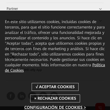
Partner
Recursos
En este sitio utilizamos cookies, incluidas cookies de
terceros, para que el sitio funcione correctamente y para
Enlaces directos
analizar el tráfico, ofrecer una funcionalidad mejorada y
personalizar el contenido y los anuncios. Si hace clic en
"Aceptar todas", acepta que utilicemos cookies propias y
de terceros con fines de marketing y análisis. Si hace clic
HUAWEI eKit App
en "Rechazar todo", sólo utilizaremos cookies para fines
técnicamente necesarios. Puede gestionar sus cookies en
Huawei HiKnow App
cualquier momento. Más información en nuestra
Política
de Cookies
HUAWEI eFly App
CONFIGURACIÓN DE COOKIES >