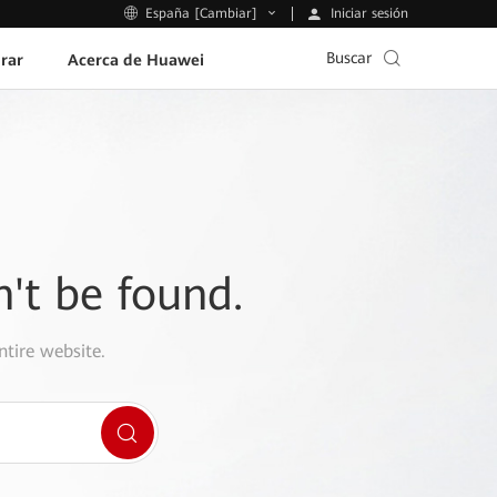
Iniciar sesión
España [Cambiar]
Buscar
rar
Acerca de Huawei
n't be found.
ntire website.