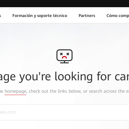
s
Formación y soporte técnico
Partners
Cómo comp
age you're looking for ca
the
homepage
, check out the links below, or search across the e