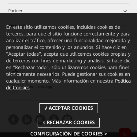
Partner
Recursos
En este sitio utilizamos cookies, incluidas cookies de
terceros, para que el sitio funcione correctamente y para
Enlaces directos
analizar el tráfico, ofrecer una funcionalidad mejorada y
personalizar el contenido y los anuncios. Si hace clic en
"Aceptar todas", acepta que utilicemos cookies propias y
de terceros con fines de marketing y análisis. Si hace clic
HUAWEI eKit App
en "Rechazar todo", sólo utilizaremos cookies para fines
técnicamente necesarios. Puede gestionar sus cookies en
Huawei HiKnow App
cualquier momento. Más información en nuestra
Política
de Cookies
HUAWEI eFly App
CONFIGURACIÓN DE COOKIES >