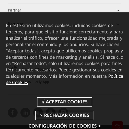
Partner
Recursos
En este sitio utilizamos cookies, incluidas cookies de
terceros, para que el sitio funcione correctamente y para
Enlaces directos
analizar el tráfico, ofrecer una funcionalidad mejorada y
personalizar el contenido y los anuncios. Si hace clic en
"Aceptar todas", acepta que utilicemos cookies propias y
de terceros con fines de marketing y análisis. Si hace clic
HUAWEI eKit App
en "Rechazar todo", sólo utilizaremos cookies para fines
técnicamente necesarios. Puede gestionar sus cookies en
Huawei HiKnow App
cualquier momento. Más información en nuestra
Política
de Cookies
HUAWEI eFly App
CONFIGURACIÓN DE COOKIES >