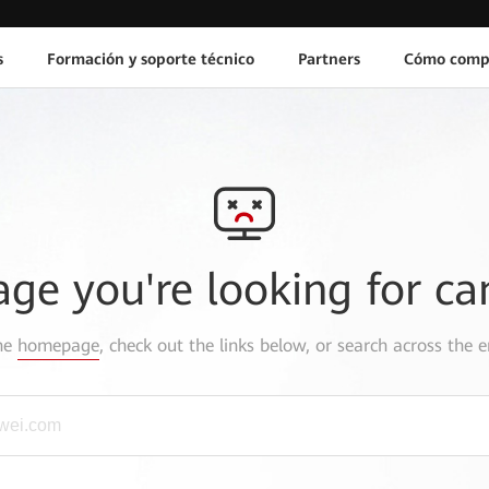
s
Formación y soporte técnico
Partners
Cómo comp
age you're looking for ca
the
homepage
, check out the links below, or search across the e