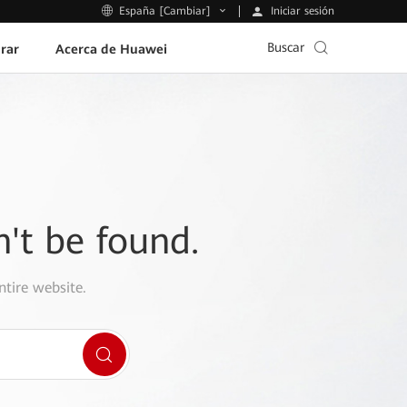
Iniciar sesión
España [Cambiar]
Buscar
rar
Acerca de Huawei
n't be found.
ntire website.