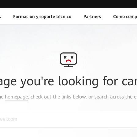
s
Formación y soporte técnico
Partners
Cómo comp
age you're looking for ca
the
homepage
, check out the links below, or search across the e