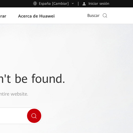
Iniciar sesión
España [Cambiar]
Buscar
rar
Acerca de Huawei
n't be found.
ntire website.