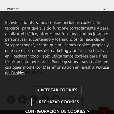
Partner
Recursos
En este sitio utilizamos cookies, incluidas cookies de
terceros, para que el sitio funcione correctamente y para
Enlaces directos
analizar el tráfico, ofrecer una funcionalidad mejorada y
personalizar el contenido y los anuncios. Si hace clic en
"Aceptar todas", acepta que utilicemos cookies propias y
de terceros con fines de marketing y análisis. Si hace clic
HUAWEI eKit App
en "Rechazar todo", sólo utilizaremos cookies para fines
técnicamente necesarios. Puede gestionar sus cookies en
Huawei HiKnow App
cualquier momento. Más información en nuestra
Política
de Cookies
HUAWEI eFly App
CONFIGURACIÓN DE COOKIES >