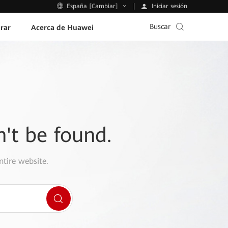
Iniciar sesión
España [Cambiar]
Buscar
rar
Acerca de Huawei
n't be found.
ntire website.