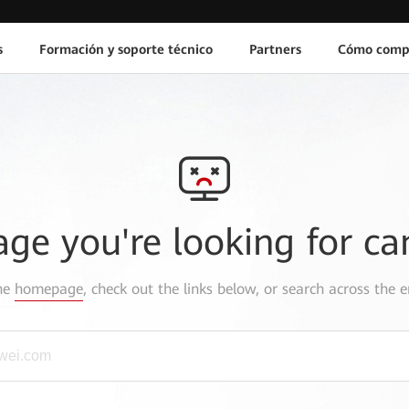
s
Formación y soporte técnico
Partners
Cómo comp
age you're looking for ca
the
homepage
, check out the links below, or search across the e