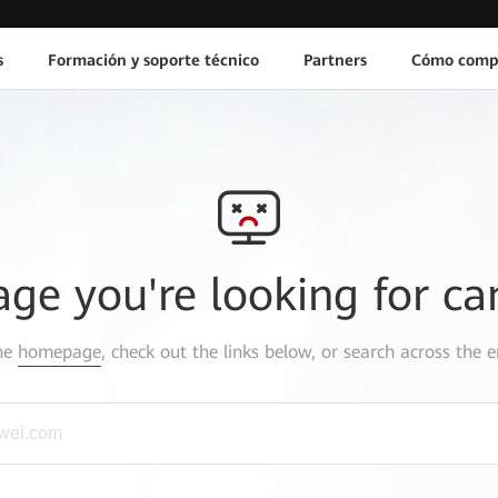
s
Formación y soporte técnico
Partners
Cómo comp
age you're looking for ca
the
homepage
, check out the links below, or search across the e