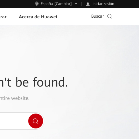
Iniciar sesión
España [Cambiar]
Buscar
rar
Acerca de Huawei
n't be found.
ntire website.