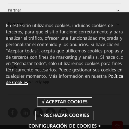
Partner
Recursos
En este sitio utilizamos cookies, incluidas cookies de
terceros, para que el sitio funcione correctamente y para
Enlaces directos
analizar el tráfico, ofrecer una funcionalidad mejorada y
personalizar el contenido y los anuncios. Si hace clic en
"Aceptar todas", acepta que utilicemos cookies propias y
de terceros con fines de marketing y análisis. Si hace clic
HUAWEI eKit App
en "Rechazar todo", sólo utilizaremos cookies para fines
técnicamente necesarios. Puede gestionar sus cookies en
Huawei HiKnow App
cualquier momento. Más información en nuestra
Política
de Cookies
HUAWEI eFly App
CONFIGURACIÓN DE COOKIES >