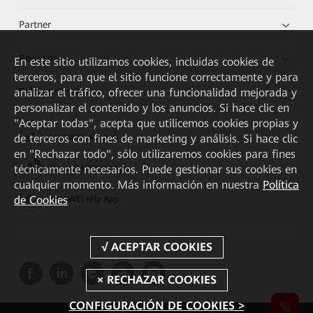
Partner
Recursos
En este sitio utilizamos cookies, incluidas cookies de
terceros, para que el sitio funcione correctamente y para
Enlaces directos
analizar el tráfico, ofrecer una funcionalidad mejorada y
personalizar el contenido y los anuncios. Si hace clic en
"Aceptar todas", acepta que utilicemos cookies propias y
de terceros con fines de marketing y análisis. Si hace clic
HUAWEI eKit App
en "Rechazar todo", sólo utilizaremos cookies para fines
técnicamente necesarios. Puede gestionar sus cookies en
Huawei HiKnow App
cualquier momento. Más información en nuestra
Política
de Cookies
HUAWEI eFly App
CONFIGURACIÓN DE COOKIES >