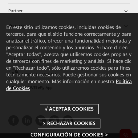
Partner
Recursos
En este sitio utilizamos cookies, incluidas cookies de
terceros, para que el sitio funcione correctamente y para
Enlaces directos
analizar el tráfico, ofrecer una funcionalidad mejorada y
personalizar el contenido y los anuncios. Si hace clic en
"Aceptar todas", acepta que utilicemos cookies propias y
de terceros con fines de marketing y análisis. Si hace clic
HUAWEI eKit App
en "Rechazar todo", sólo utilizaremos cookies para fines
técnicamente necesarios. Puede gestionar sus cookies en
Huawei HiKnow App
cualquier momento. Más información en nuestra
Política
de Cookies
HUAWEI eFly App
CONFIGURACIÓN DE COOKIES >