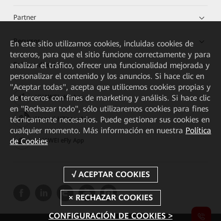
Partner
Recursos
En este sitio utilizamos cookies, incluidas cookies de
terceros, para que el sitio funcione correctamente y para
Enlaces directos
analizar el tráfico, ofrecer una funcionalidad mejorada y
personalizar el contenido y los anuncios. Si hace clic en
"Aceptar todas", acepta que utilicemos cookies propias y
de terceros con fines de marketing y análisis. Si hace clic
HUAWEI eKit App
en "Rechazar todo", sólo utilizaremos cookies para fines
técnicamente necesarios. Puede gestionar sus cookies en
Huawei HiKnow App
cualquier momento. Más información en nuestra
Política
de Cookies
HUAWEI eFly App
CONFIGURACIÓN DE COOKIES >