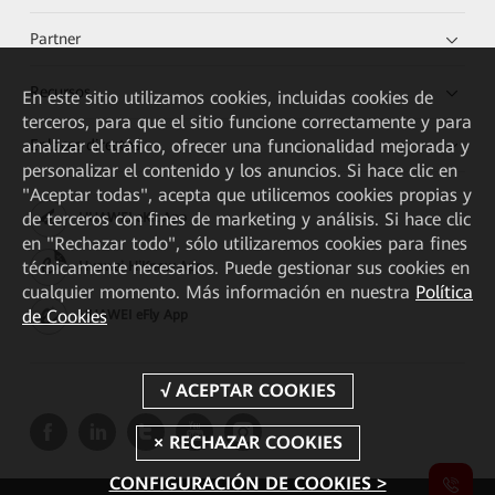
Partner
Recursos
En este sitio utilizamos cookies, incluidas cookies de
terceros, para que el sitio funcione correctamente y para
Enlaces directos
analizar el tráfico, ofrecer una funcionalidad mejorada y
personalizar el contenido y los anuncios. Si hace clic en
"Aceptar todas", acepta que utilicemos cookies propias y
de terceros con fines de marketing y análisis. Si hace clic
HUAWEI eKit App
en "Rechazar todo", sólo utilizaremos cookies para fines
técnicamente necesarios. Puede gestionar sus cookies en
Huawei HiKnow App
cualquier momento. Más información en nuestra
Política
de Cookies
HUAWEI eFly App
CONFIGURACIÓN DE COOKIES >