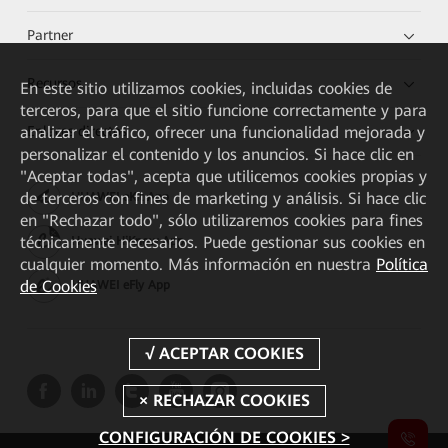
Partner
Recursos
En este sitio utilizamos cookies, incluidas cookies de
terceros, para que el sitio funcione correctamente y para
Enlaces directos
analizar el tráfico, ofrecer una funcionalidad mejorada y
personalizar el contenido y los anuncios. Si hace clic en
"Aceptar todas", acepta que utilicemos cookies propias y
de terceros con fines de marketing y análisis. Si hace clic
HUAWEI eKit App
en "Rechazar todo", sólo utilizaremos cookies para fines
técnicamente necesarios. Puede gestionar sus cookies en
Huawei HiKnow App
cualquier momento. Más información en nuestra
Política
de Cookies
HUAWEI eFly App
CONFIGURACIÓN DE COOKIES >