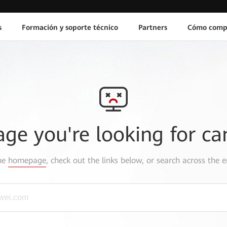
s
Formación y soporte técnico
Partners
Cómo comp
age you're looking for ca
the
homepage
, check out the links below, or search across the e