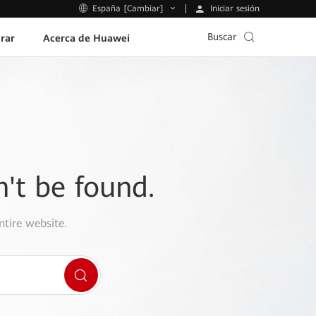
Iniciar sesión
España [Cambiar]
Buscar
rar
Acerca de Huawei
n't be found.
ntire website.