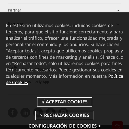
Partner
Recursos
En este sitio utilizamos cookies, incluidas cookies de
terceros, para que el sitio funcione correctamente y para
Enlaces directos
analizar el tráfico, ofrecer una funcionalidad mejorada y
personalizar el contenido y los anuncios. Si hace clic en
"Aceptar todas", acepta que utilicemos cookies propias y
de terceros con fines de marketing y análisis. Si hace clic
HUAWEI eKit App
en "Rechazar todo", sólo utilizaremos cookies para fines
técnicamente necesarios. Puede gestionar sus cookies en
Huawei HiKnow App
cualquier momento. Más información en nuestra
Política
de Cookies
HUAWEI eFly App
CONFIGURACIÓN DE COOKIES >