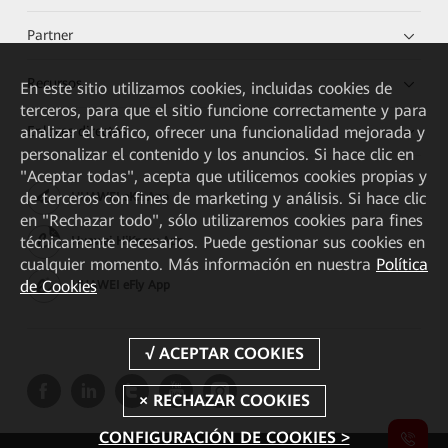
Partner
Recursos
En este sitio utilizamos cookies, incluidas cookies de
terceros, para que el sitio funcione correctamente y para
Enlaces directos
analizar el tráfico, ofrecer una funcionalidad mejorada y
personalizar el contenido y los anuncios. Si hace clic en
"Aceptar todas", acepta que utilicemos cookies propias y
de terceros con fines de marketing y análisis. Si hace clic
HUAWEI eKit App
en "Rechazar todo", sólo utilizaremos cookies para fines
técnicamente necesarios. Puede gestionar sus cookies en
Huawei HiKnow App
cualquier momento. Más información en nuestra
Política
de Cookies
HUAWEI eFly App
CONFIGURACIÓN DE COOKIES >