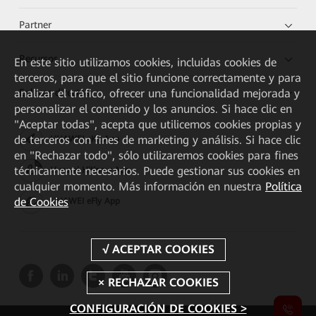
Partner
Recursos
En este sitio utilizamos cookies, incluidas cookies de
terceros, para que el sitio funcione correctamente y para
Enlaces directos
analizar el tráfico, ofrecer una funcionalidad mejorada y
personalizar el contenido y los anuncios. Si hace clic en
"Aceptar todas", acepta que utilicemos cookies propias y
de terceros con fines de marketing y análisis. Si hace clic
HUAWEI eKit App
en "Rechazar todo", sólo utilizaremos cookies para fines
técnicamente necesarios. Puede gestionar sus cookies en
Huawei HiKnow App
cualquier momento. Más información en nuestra
Política
de Cookies
HUAWEI eFly App
CONFIGURACIÓN DE COOKIES >