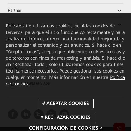
Partner
Recursos
En este sitio utilizamos cookies, incluidas cookies de
terceros, para que el sitio funcione correctamente y para
Enlaces directos
analizar el tráfico, ofrecer una funcionalidad mejorada y
personalizar el contenido y los anuncios. Si hace clic en
"Aceptar todas", acepta que utilicemos cookies propias y
de terceros con fines de marketing y análisis. Si hace clic
HUAWEI eKit App
en "Rechazar todo", sólo utilizaremos cookies para fines
técnicamente necesarios. Puede gestionar sus cookies en
Huawei HiKnow App
cualquier momento. Más información en nuestra
Política
de Cookies
HUAWEI eFly App
CONFIGURACIÓN DE COOKIES >