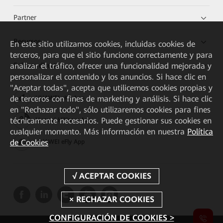
Partner
Recursos
En este sitio utilizamos cookies, incluidas cookies de
terceros, para que el sitio funcione correctamente y para
Enlaces directos
analizar el tráfico, ofrecer una funcionalidad mejorada y
personalizar el contenido y los anuncios. Si hace clic en
"Aceptar todas", acepta que utilicemos cookies propias y
de terceros con fines de marketing y análisis. Si hace clic
HUAWEI eKit App
en "Rechazar todo", sólo utilizaremos cookies para fines
técnicamente necesarios. Puede gestionar sus cookies en
Huawei HiKnow App
cualquier momento. Más información en nuestra
Política
de Cookies
HUAWEI eFly App
CONFIGURACIÓN DE COOKIES >