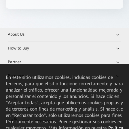
About Us
How to Buy
Partner
Resources
En este sitio utilizamos cookies, incluidas cookies de
terceros, para que el sitio funcione correctamente y para
Quick Links
analizar el tráfico, ofrecer una funcionalidad mejorada y
personalizar el contenido y los anuncios. Si hace clic en
"Aceptar todas", acepta que utilicemos cookies propias y
de terceros con fines de marketing y análisis. Si hace clic
HUAWEI eKit App
en "Rechazar todo", sólo utilizaremos cookies para fines
técnicamente necesarios. Puede gestionar sus cookies en
Huawei HiKnow App
cualquier momento. Más información en nuestra
Política