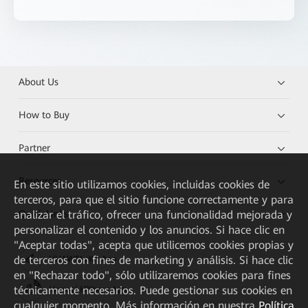
About Us
How to Buy
Partner
Resources
En este sitio utilizamos cookies, incluidas cookies de
terceros, para que el sitio funcione correctamente y para
Quick Links
analizar el tráfico, ofrecer una funcionalidad mejorada y
personalizar el contenido y los anuncios. Si hace clic en
"Aceptar todas", acepta que utilicemos cookies propias y
de terceros con fines de marketing y análisis. Si hace clic
HUAWEI eKit App
en "Rechazar todo", sólo utilizaremos cookies para fines
técnicamente necesarios. Puede gestionar sus cookies en
Huawei HiKnow App
cualquier momento. Más información en nuestra
Política