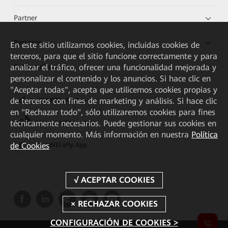
Partner
Recursos
En este sitio utilizamos cookies, incluidas cookies de
terceros, para que el sitio funcione correctamente y para
Enlaces directos
analizar el tráfico, ofrecer una funcionalidad mejorada y
personalizar el contenido y los anuncios. Si hace clic en
"Aceptar todas", acepta que utilicemos cookies propias y
de terceros con fines de marketing y análisis. Si hace clic
HUAWEI eKit App
en "Rechazar todo", sólo utilizaremos cookies para fines
técnicamente necesarios. Puede gestionar sus cookies en
Huawei HiKnow App
cualquier momento. Más información en nuestra
Política
de Cookies
HUAWEI eFly App
CONFIGURACIÓN DE COOKIES >