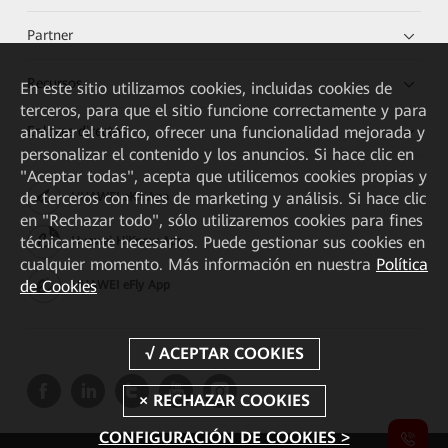
Partner
Recursos
En este sitio utilizamos cookies, incluidas cookies de
terceros, para que el sitio funcione correctamente y para
Enlaces directos
analizar el tráfico, ofrecer una funcionalidad mejorada y
personalizar el contenido y los anuncios. Si hace clic en
"Aceptar todas", acepta que utilicemos cookies propias y
de terceros con fines de marketing y análisis. Si hace clic
HUAWEI eKit App
en "Rechazar todo", sólo utilizaremos cookies para fines
técnicamente necesarios. Puede gestionar sus cookies en
Huawei HiKnow App
cualquier momento. Más información en nuestra
Política
de Cookies
HUAWEI eFly App
CONFIGURACIÓN DE COOKIES >