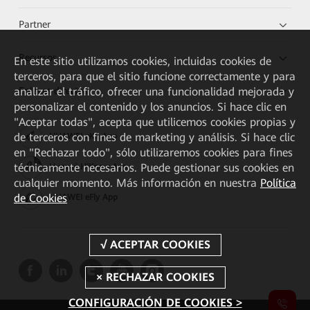
Partner
Recursos
En este sitio utilizamos cookies, incluidas cookies de
terceros, para que el sitio funcione correctamente y para
Enlaces directos
analizar el tráfico, ofrecer una funcionalidad mejorada y
personalizar el contenido y los anuncios. Si hace clic en
"Aceptar todas", acepta que utilicemos cookies propias y
de terceros con fines de marketing y análisis. Si hace clic
HUAWEI eKit App
en "Rechazar todo", sólo utilizaremos cookies para fines
técnicamente necesarios. Puede gestionar sus cookies en
Huawei HiKnow App
cualquier momento. Más información en nuestra
Política
de Cookies
HUAWEI eFly App
CONFIGURACIÓN DE COOKIES >