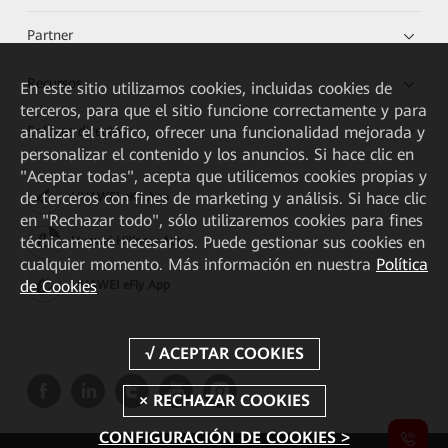
Partner
Recursos
En este sitio utilizamos cookies, incluidas cookies de
terceros, para que el sitio funcione correctamente y para
Enlaces directos
analizar el tráfico, ofrecer una funcionalidad mejorada y
personalizar el contenido y los anuncios. Si hace clic en
"Aceptar todas", acepta que utilicemos cookies propias y
de terceros con fines de marketing y análisis. Si hace clic
HUAWEI eKit App
en "Rechazar todo", sólo utilizaremos cookies para fines
técnicamente necesarios. Puede gestionar sus cookies en
Huawei HiKnow App
cualquier momento. Más información en nuestra
Política
de Cookies
HUAWEI eFly App
CONFIGURACIÓN DE COOKIES >