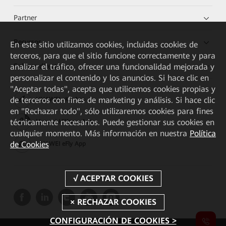
Partner
Recursos
En este sitio utilizamos cookies, incluidas cookies de
terceros, para que el sitio funcione correctamente y para
Enlaces directos
analizar el tráfico, ofrecer una funcionalidad mejorada y
personalizar el contenido y los anuncios. Si hace clic en
"Aceptar todas", acepta que utilicemos cookies propias y
de terceros con fines de marketing y análisis. Si hace clic
HUAWEI eKit App
en "Rechazar todo", sólo utilizaremos cookies para fines
técnicamente necesarios. Puede gestionar sus cookies en
Huawei HiKnow App
cualquier momento. Más información en nuestra
Política
de Cookies
HUAWEI eFly App
CONFIGURACIÓN DE COOKIES >