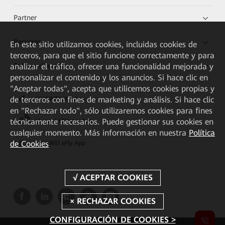
Partner
Recursos
En este sitio utilizamos cookies, incluidas cookies de
terceros, para que el sitio funcione correctamente y para
Enlaces directos
analizar el tráfico, ofrecer una funcionalidad mejorada y
personalizar el contenido y los anuncios. Si hace clic en
"Aceptar todas", acepta que utilicemos cookies propias y
de terceros con fines de marketing y análisis. Si hace clic
HUAWEI eKit App
en "Rechazar todo", sólo utilizaremos cookies para fines
técnicamente necesarios. Puede gestionar sus cookies en
Huawei HiKnow App
cualquier momento. Más información en nuestra
Política
de Cookies
HUAWEI eFly App
CONFIGURACIÓN DE COOKIES >